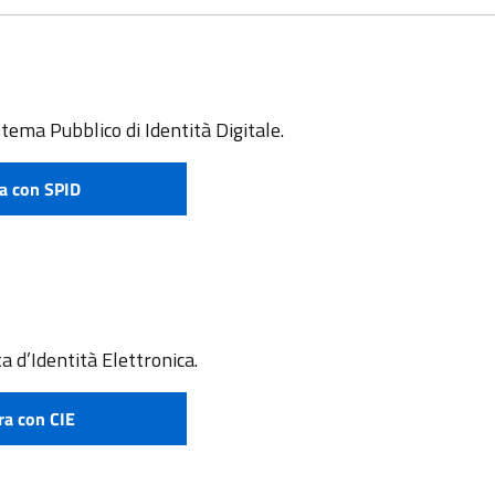
stema Pubblico di Identità Digitale.
a con SPID
e attivare SPID
a d’Identità Elettronica.
ra con CIE
 richiedere CIE